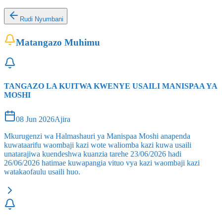
Rudi Nyumbani
Matangazo Muhimu
TANGAZO LA KUITWA KWENYE USAILI MANISPAA YA
MOSHI
08 Jun 2026
Ajira
Mkurugenzi wa Halmashauri ya Manispaa Moshi anapenda
kuwataarifu waombaji kazi wote waliomba kazi kuwa usaili
unatarajiwa kuendeshwa kuanzia tarehe 23/06/2026 hadi
26/06/2026 hatimae kuwapangia vituo vya kazi waombaji kazi
watakaofaulu usaili huo.