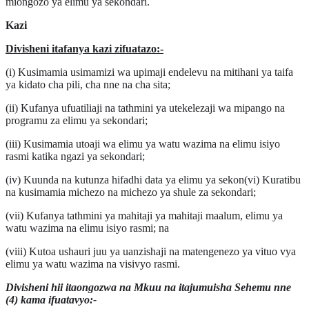
miongozo ya elimu ya sekondari.
Kazi
Divisheni itafanya kazi zifuatazo:-
(i) Kusimamia usimamizi wa upimaji endelevu na mitihani ya taifa
ya kidato cha pili, cha nne na cha sita;
(ii) Kufanya ufuatiliaji na tathmini ya utekelezaji wa mipango na
programu za elimu ya sekondari;
(iii) Kusimamia utoaji wa elimu ya watu wazima na elimu isiyo
rasmi katika ngazi ya sekondari;
(iv) Kuunda na kutunza hifadhi data ya elimu ya sekon(vi) Kuratibu
na kusimamia michezo na michezo ya shule za sekondari;
(vii) Kufanya tathmini ya mahitaji ya mahitaji maalum, elimu ya
watu wazima na elimu isiyo rasmi; na
(viii) Kutoa ushauri juu ya uanzishaji na matengenezo ya vituo vya
elimu ya watu wazima na visivyo rasmi.
Divisheni hii itaongozwa na Mkuu na itajumuisha Sehemu nne
(4) kama ifuatavyo:-